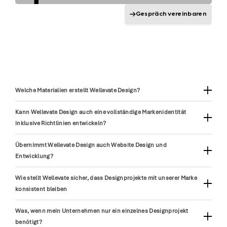
Gespräch vereinbaren
Welche Materialien erstellt Wellevate Design?
Wellevate Design entwickelt eine breite Palette an Materialien, darunter
Kann Wellevate Design auch eine vollständige Markenidentität
Berichte, Präsentationen, Broschüren, Websites, Motion Graphics,
inklusive Richtlinien entwickeln?
Social Media Visuals sowie verschiedene Brand Assets.
Ja. Wir entwickeln komplette Markenidentitäten mit Logo, Typografie,
Übernimmt Wellevate Design auch Website Design und
Farbsystemen sowie ausführlichen Brand Guidelines, die eine
Entwicklung?
konsistente Anwendung über alle Formate hinweg sicherstellen.
Ja. Neben visuellen und gedruckten Materialien gestalten wir auch
Wie stellt Wellevate sicher, dass Designprojekte mit unserer Marke
Website Mockups und können die vollständige Webentwicklung sowie
konsistent bleiben
die laufende Betreuung übernehmen.
Wir arbeiten entweder mit bestehenden Brand Guidelines oder
Was, wenn mein Unternehmen nur ein einzelnes Designprojekt
entwickeln diese gemeinsam mit dir neu. Jedes Ergebnis wird sorgfältig
benötigt?